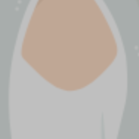
Maha Suci Allah SWT Yang Me
In
Afra F
Dh
Pasambu
M