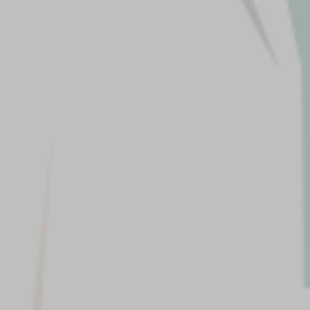
dua dari
 Maulana, S.Pd & Ibu
, S.Pd.I