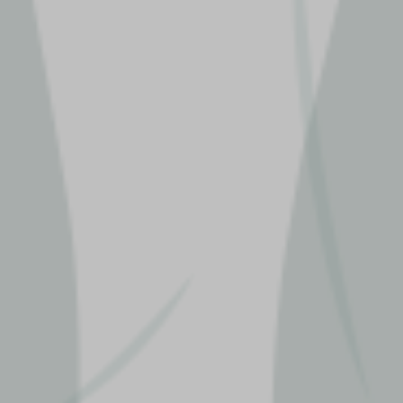
Putri K
Bapak Ir. Dwi Dharma
Rahayu 