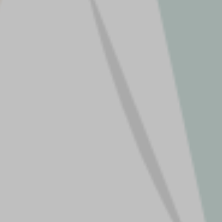
h.
ddin Dg.
, S.Si