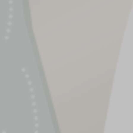
edua Dari
, MAP & Ibu Ir. Syuri
Pasambuna
Mu
Ikhsanu
Munir