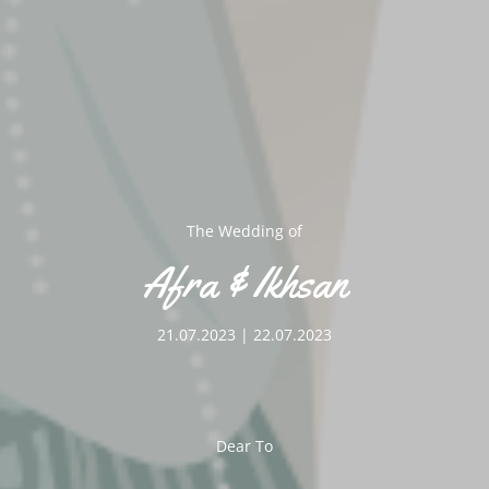
Putra Ke
Bapak Abd. Munir Dg.
Kurniati
The Wedding of
Afra & Ikhsan
21.07.2023 | 22.07.2023
Dear To