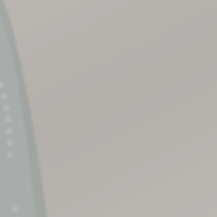
nciptakan Makhluk- Nya Berpasang-Pasanga
syaAllah Kami Akan Melangsungkan Pernika
adhillah
arma
na, SH.,
.Kn