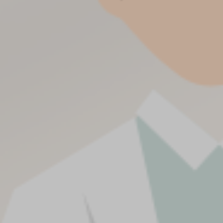
n, Dengan Memohon Ridho-Nya,
han