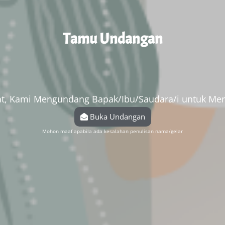
Tamu Undangan
, Kami Mengundang Bapak/Ibu/Saudara/i untuk Men
Buka Undangan
Mohon maaf apabila ada kesalahan penulisan nama/gelar