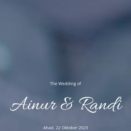
The Wedding of
We Invited You
To Celebrate Our Wedding
Ainur & Randi
Ainur
Ahad, 22 Oktober 2023