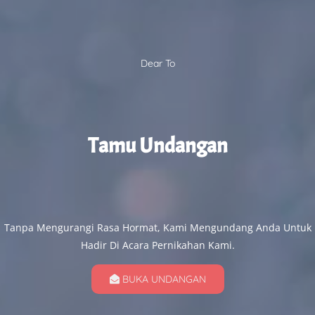
And
Dear To
Randi
Tamu Undangan
Ahad, 22 Oktober 2023
Jl. Sultan Abdullah II,
Mangarabombang
Tanpa Mengurangi Rasa Hormat, Kami Mengundang Anda Untuk
Tallo, (Dekat Tanggul)
Hadir Di Acara Pernikahan Kami.
BUKA UNDANGAN