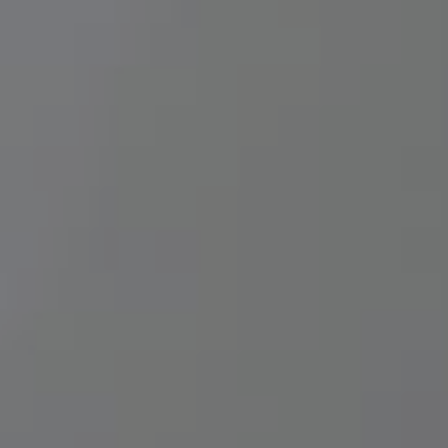
The Wedding
Of
Amril
&Indri
1