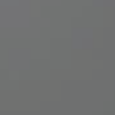
4
Kamis
202x
Ja
Nu
Ar
I