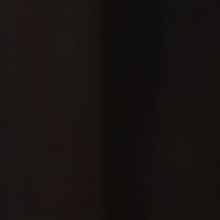
“Semoga Allah Menghimpun Yang Terserak Dari
Keduanya, Memberkati Mereka Berdua Dan
Kiranya Allah Meningkatkan Kualitas Keturunan
Mereka, Menjadikannya Pembuka Pintu
Rahmat, Sumber Ilmu Dan Hikmah Serta
Pemberi Rasa Aman Bagi Umat.”