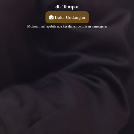
di- Tempat
Buka Undangan
0
0
0
0
Mohon maaf apabila ada kesalahan penulisan nama/gelar
Hari
Jam
Meni
Deti
t
k
Galery