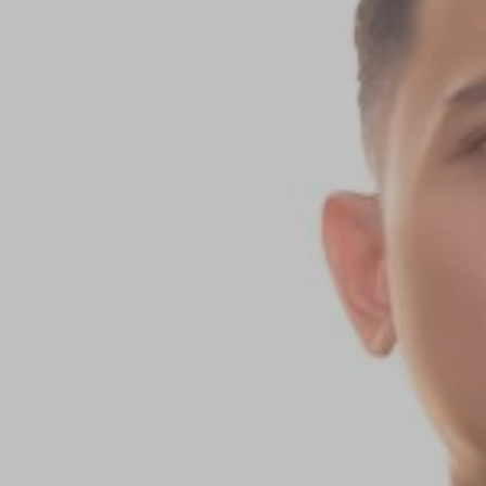
Resepsi 1
Jumat, 30
Desember
2022
11.00 WITA
- Selesai
Jl. Pisang,
Poros -
Polmas,
Desa
Kaballangan,