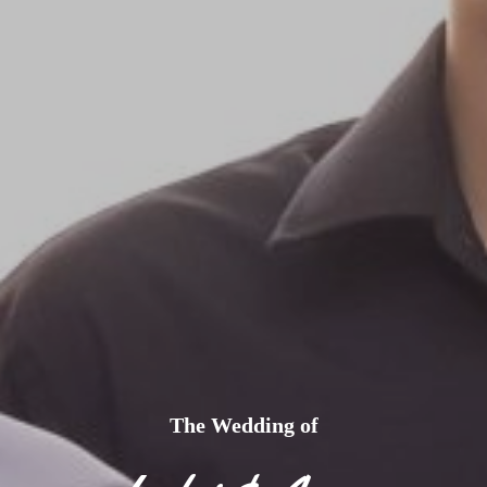
Kec.
Duampanua,
Kab.
Pinrang
(Kediaman
Mempelai
Wanita)
Lihat di maps
Resepsi 2
Ahad, 01
The Wedding of
Januari