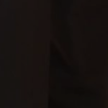
(Doa Nabi Muhammad SAW, Pada Pernikahan
Putrinya
Fatimah Azzahra Dengan Ali Bin Abi Thalib)
Wedding Gift
Doa Dan Restu Anda Merupakan Karunia
Yang Sangat Berarti Bagi Kami. Jika
Memberi Adalah Ungkapan Tanda Kasih
Anda, Anda Dapat Memberi Kado Secara
Cashless.