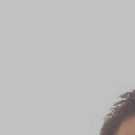
Jumat, 30
Desember
2022
10.00 WITA
Jl. Pisang,
Poros -
Polmas,
Desa
Kaballangan,
Kec.
Duampanua,
Kab.
Pinrang