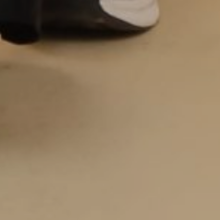
Reply
3 tahun, 1 bulan lalu
Bestie
Selamat berbahagia
Reply
3 tahun, 1 bulan lalu
Thankyou
Stay Safe At Home Now, Party With Us Later
~ One Thing That Cannot Change, Though, Is
The Love That Connects Us All Through Time
And Space ~