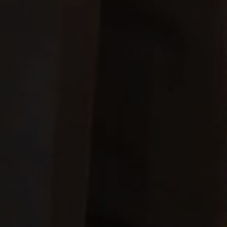
a.n Kedua Mempelai
123456789
Ucapan Dan Doa
3
Comments