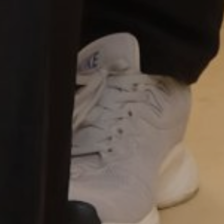
Mohon maaf! Khusus untuk tamu undangan
Ur bestie
Wahh selamat yahhh
Reply
3 tahun, 1 bulan lalu
Sobat ambyar
Ciee banyak selamat buat kalian