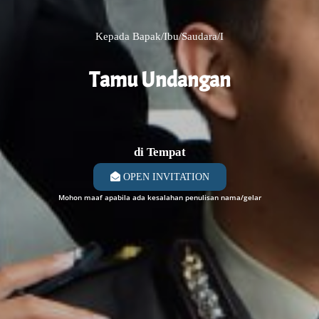
Kepada Bapak/Ibu/Saudara/i
Tamu Undangan
di Tempat
OPEN INVITATION
Mohon maaf apabila ada kesalahan penulisan nama/gelar