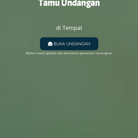
The Wedding
Tamu Undangan
Invitation
di Tempat
Kia & Ais
BUKA UNDANGAN
Mohon maaf apabila ada kesalahan penulisan nama/gelar
Sabtu, 29 Juli 2023