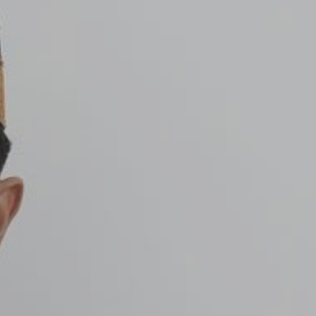
LOLA & MIMING
24.11.2022
0
0
Jam
Menit
HE HONOR OF YOUR PRESENCE IS REQUESTE
AT THE MARRIAGE OF