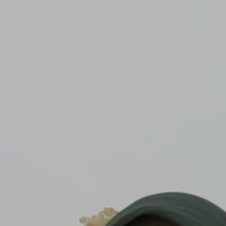
0
Detik
D.