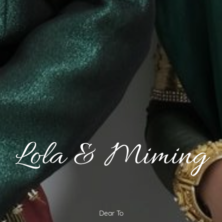
And
Muslimin Arif
Lola & Miming
L.M
Dear To