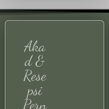
Aka
D &
Rese
Psi
Pern