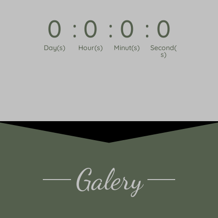
0
0
0
0
Day(s)
Hour(s)
Minut(s)
Second(
s)
Galery