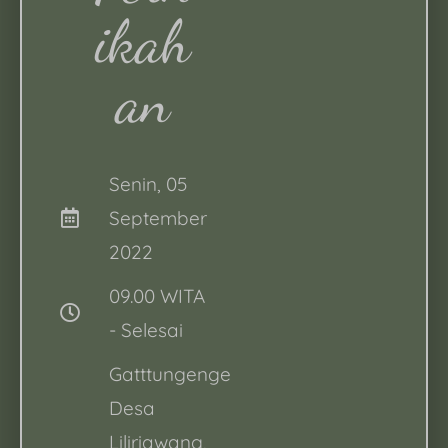
Ikah
An
Senin, 05
September
2022
09.00 WITA
- Selesai
Gatttungenge
Desa
Liliriawang,