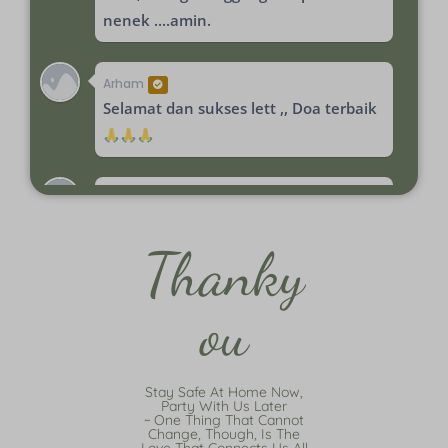
nenek ....amin.
Arham
Selamat dan sukses lett ,, Doa terbaik
Elis
MasyaAllah ..lancar smpai hri Hx syg
Thanky
semoga jdi keluarga sakina mawadda
warahmatullahi bahagia dunia akhirat
aminn
Ou
A.april
Masya Allah tabarakallah syg,,selamat
Stay Safe At Home Now,
Party With Us Later
sygku,teman aq dri kecil sampai
~ One Thing That Cannot
Change, Though, Is The
skrg,,akhirnya di persunting jg sama