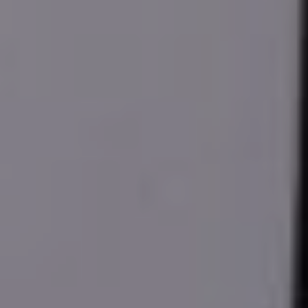
THE WEDDING OF
Rifaldi &
Wahdaniah
26.12. 2023