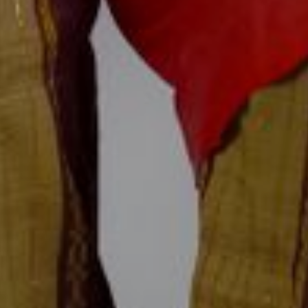
THE WEDDING OF
Ririn & Risal
SENIN, 22 JANUARI 2024
00
00
00
00
Days
Hours
Minutes
Seconds