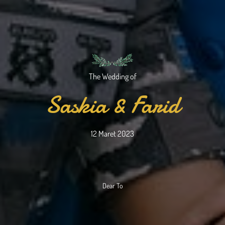
Farid
The Wedding of
Saskia & Farid
12 Maret 2023
Dear To