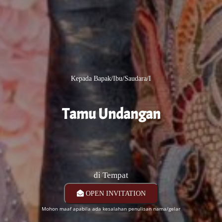
Kepada Bapak/Ibu/Saudara/i
Tamu Undangan
di Tempat
OPEN INVITATION
Mohon maaf apabila ada kesalahan penulisan nama/gelar