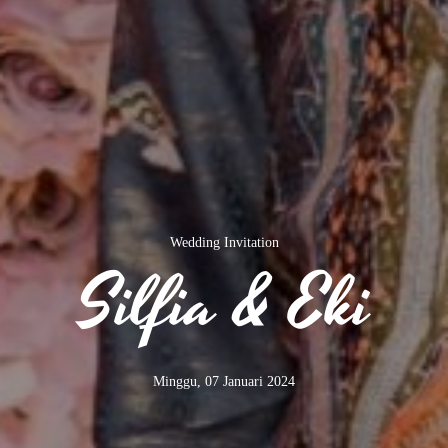
Save The Date
07 Januari 2024
Wedding Invitation
00
00
00
00
Silfia & Eki
Days
Hours
Minutes
Seconds
Minggu, 07 Januari 2024