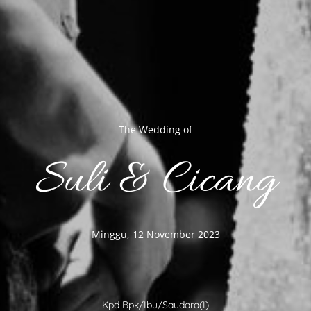
The Wedding of
Suli & Cicang
Minggu, 12 November 2023
Kpd Bpk/Ibu/Saudara(i)