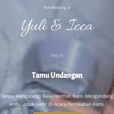
The Wedding of
Yuli & Icca
Resepsi
Dear To
Tamu Undangan
Jumat, 10 Maret
2023
JAM : 11.00 WITA - SELESAI
Tanpa Mengurangi Rasa Hormat, Kami Mengundang
Anda Untuk Hadir Di Acara Pernikahan Kami.
KEDIAMAN KAMI
DUSUN PANGKAJE'NE
DESA CAKURA