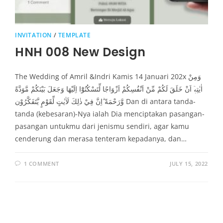
INVITATION
/
TEMPLATE
HNH 008 New Design
The Wedding of Amril &Indri Kamis 14 Januari 202x وَمِنْ
اٰيٰتِهٖٓ اَنْ خَلَقَ لَكُمْ مِّنْ اَنْفُسِكُمْ اَزْوَاجًا لِّتَسْكُنُوْٓا اِلَيْهَا وَجَعَلَ بَيْنَكُمْ مَّوَدَّةً
وَّرَحْمَةً ۗاِنَّ فِيْ ذٰلِكَ لَاٰيٰتٍ لِّقَوْمٍ يَّتَفَكَّرُوْن Dan di antara tanda-
tanda (kebesaran)-Nya ialah Dia menciptakan pasangan-
pasangan untukmu dari jenismu sendiri, agar kamu
cenderung dan merasa tenteram kepadanya, dan…
1 COMMENT
JULY 15, 2022